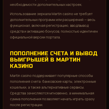
необходимости дополнительных настроек.
Использование зеркала Martin casino не требует
дополнительных программ или расширений — весь
функционал, включая регистрацию, ввод/вывод
средств и активацию бонусов, полностью идентичен
официальной версии портала.
ПОПОЛНЕНИЕ СЧЕТА И ВЫВОД
ВЫИГРЫШЕЙ В МАРТИН
КАЗИНО
Martin casino поддерживает популярные способы
пополнения счета: банковские карты, электронные
кошельки, а также альтернативные сервисы.
Средства зачисляются мгновенно, а минимальная
сумма пополнения позволяет начать играть сразу
после регистрации.