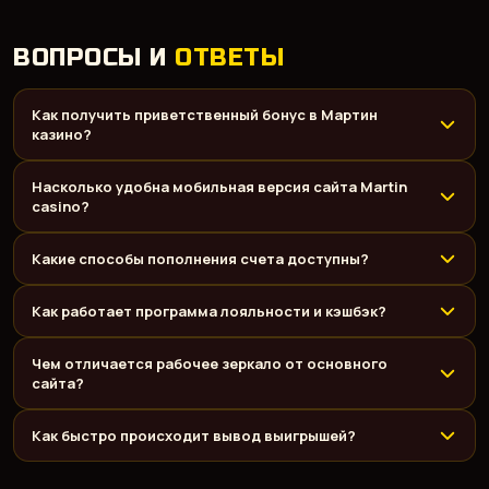
ВОПРОСЫ И
ОТВЕТЫ
Как получить приветственный бонус в Мартин
казино?
Насколько удобна мобильная версия сайта Martin
casino?
Какие способы пополнения счета доступны?
Как работает программа лояльности и кэшбэк?
Чем отличается рабочее зеркало от основного
сайта?
Как быстро происходит вывод выигрышей?