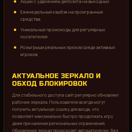
Акции с удвоением депозита на выходных
Еженедельный кэшбэк на проигранные
средства
Уникальные промокоды для регулярных
посетителей
Розыгрыши реальных призов среди активных
игроков
АКТУАЛЬНОЕ ЗЕРКАЛО И
ОБХОД БЛОКИРОВОК
Для стабильного доступа сайт регулярно обновляет
рабочие зеркала. Пользователи всегда могут
получить актуальную ссылку для входа, что
позволяет максимально быстро продолжать игру
даже при наличии региональных ограничений.
Обновления зеркал происходят автоматически, без