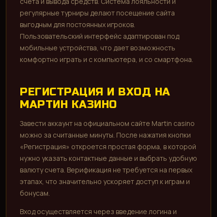
счета и вывода средств. Система лояльности и
регулярные турниры делают посещение сайта
выгодным для постоянных игроков.
Пользовательский интерфейс адаптирован под
мобильные устройства, что дает возможность
комфортно играть и с компьютера, и со смартфона.
РЕГИСТРАЦИЯ И ВХОД НА
МАРТИН КАЗИНО
Завести аккаунт на официальном сайте Martin casino
можно за считанные минуты. После нажатия кнопки
«Регистрация» откроется простая форма, в которой
нужно указать контактные данные и выбрать удобную
валюту счета. Верификация не требуется на первых
этапах, что значительно ускоряет доступ к играм и
бонусам.
Вход осуществляется через введение логина и