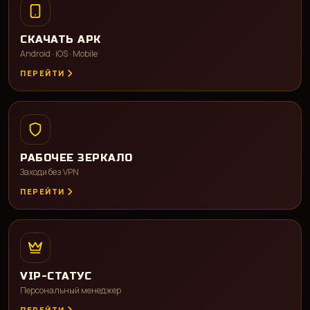
СКАЧАТЬ APK
Android · iOS · Mobile
ПЕРЕЙТИ
РАБОЧЕЕ ЗЕРКАЛО
Заходи без VPN
ПЕРЕЙТИ
VIP-СТАТУС
Персональный менеджер
ПЕРЕЙТИ