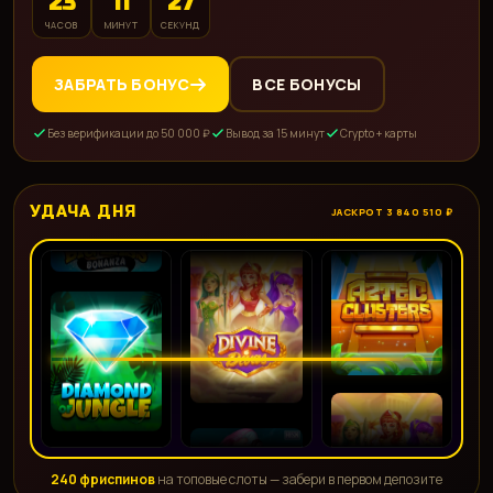
23
11
25
ЧАСОВ
МИНУТ
СЕКУНД
ЗАБРАТЬ БОНУС
ВСЕ БОНУСЫ
Без верификации до 50 000 ₽
Вывод за 15 минут
Crypto + карты
УДАЧА ДНЯ
JACKPOT 3 840 510 ₽
240 фриспинов
на топовые слоты — забери в первом депозите